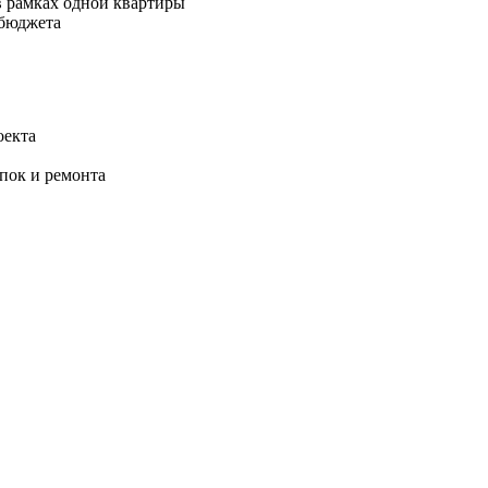
в рамках одной квартиры
 бюджета
оекта
упок и ремонта