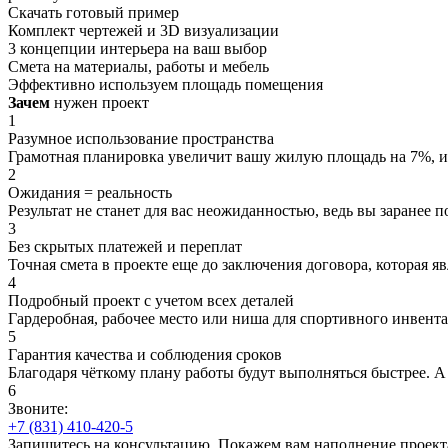
Скачать готовый пример
Комплект чертежей и 3D визуализации
3 концепции интерьера на ваш выбор
Смета на материалы, работы и мебель
Эффективно используем площадь помещения
Зачем
нужен проект
1
Разумное использование пространства
Грамотная планировка увеличит вашу жилую площадь на 7%, и,
2
Ожидания = реальность
Результат не станет для вас неожиданностью, ведь вы заранее п
3
Без скрытых платежей и переплат
Точная смета в проекте еще до заключения договора, которая я
4
Подробный проект с учетом всех деталей
Гардеробная, рабочее место или ниша для спортивного инвент
5
Гарантия качества и соблюдения сроков
Благодаря чёткому плану работы будут выполняться быстрее. 
6
Звоните:
+7 (831) 410-420-5
Запишитесь на консультацию. Покажем вам наполнение проект