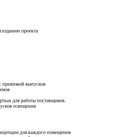
 созданию проекта
с привязкой выпусков
оемов
.
ртках для работы поставщиков.
пусков освещения
концепции для каждого помещения