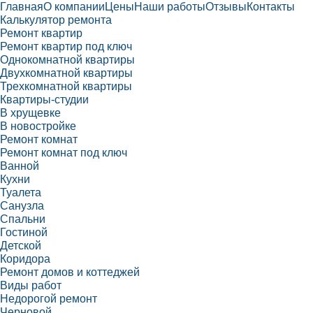
Главная
О компании
Цены
Наши работы
Отзывы
Контакты
Калькулятор ремонта
Ремонт квартир
Ремонт квартир под ключ
Однокомнатной квартиры
Двухкомнатной квартиры
Трехкомнатной квартиры
Квартиры-студии
В хрущевке
В новостройке
Ремонт комнат
Ремонт комнат под ключ
Ванной
Кухни
Туалета
Санузла
Спальни
Гостиной
Детской
Коридора
Ремонт домов и коттеджей
Виды работ
Недорогой ремонт
Черновой