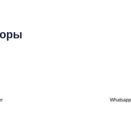
зоры
er
Whatsapp