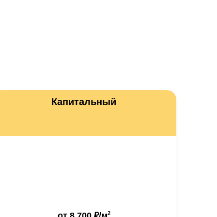
Капитальный
2
от
8 700 ₽
/м