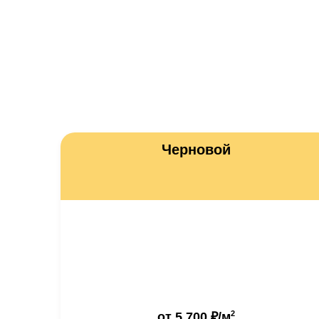
Черновой
2
от
5 700 ₽
/м